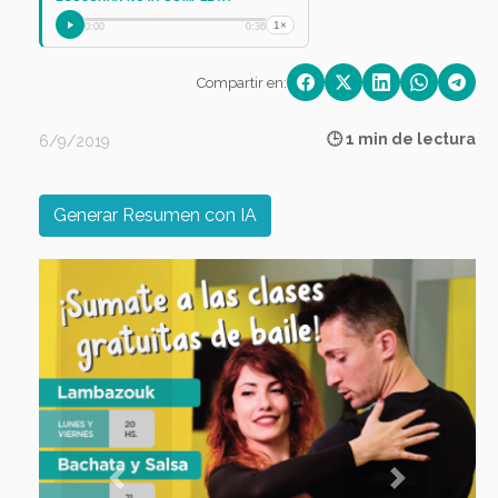
1×
0:00
0:36
Compartir en:
🕒 1 min de lectura
6/9/2019
Generar Resumen con IA
Previous
Next