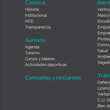
Conocé
Serv
Historia
Vecino
Institucional
Masco
HCD
Escuel
Transparencia
Empre
Empre
Produc
Sumate
Comun
Agenda
Salud
Turismo
Ambie
Cursos y talleres
Seguri
Actividades deportivas
Trám
Consultas y reclamos
Defens
Licenc
Ventan
C. U. 
Bien de