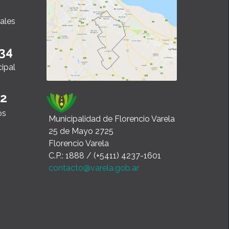
ales
34
cipal
22
os
Municipalidad de Florencio Varela
25 de Mayo 2725
Florencio Varela
C.P.: 1888 / (+5411) 4237-1601
contacto@varela.gob.ar