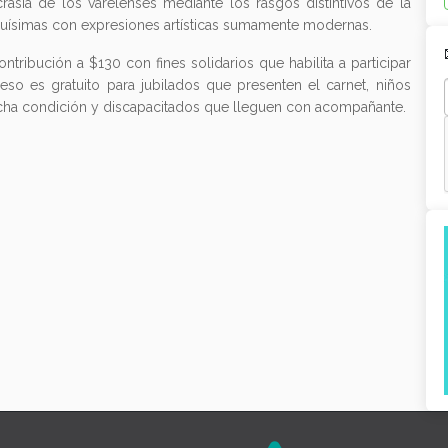
rasia de los varelenses mediante los rasgos distintivos de la
ísimas con expresiones artísticas sumamente modernas.
ntribución a $130 con fines solidarios que habilita a participar
reso es gratuito para jubilados que presenten el carnet, niños
dicha condición y discapacitados que lleguen con acompañante.