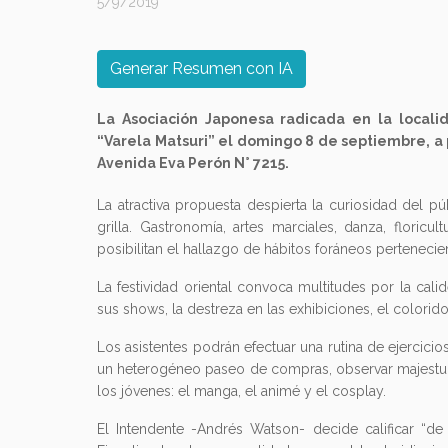
5/9/2019
Generar Resumen con IA
La Asociación Japonesa radicada en la localid
“Varela Matsuri” el domingo 8 de septiembre, a p
Avenida Eva Perón N° 7215.
La atractiva propuesta despierta la curiosidad del p
grilla. Gastronomía, artes marciales, danza, floricu
posibilitan el hallazgo de hábitos foráneos pertenecie
La festividad oriental convoca multitudes por la cali
sus shows, la destreza en las exhibiciones, el colorid
Los asistentes podrán efectuar una rutina de ejercicios
un heterogéneo paseo de compras, observar majestuos
los jóvenes: el manga, el animé y el cosplay.
El Intendente -Andrés Watson- decide calificar “de