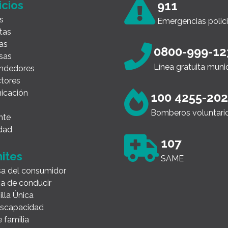
icios
911
s
Emergencias polici
tas
as
0800-999-12
sas
Línea gratuita muni
ndedores
tores
icación
100 4255-20
Bomberos voluntari
nte
dad
107
ites
SAME
a del consumidor
ia de conducir
illa Única
Discapacidad
 familia