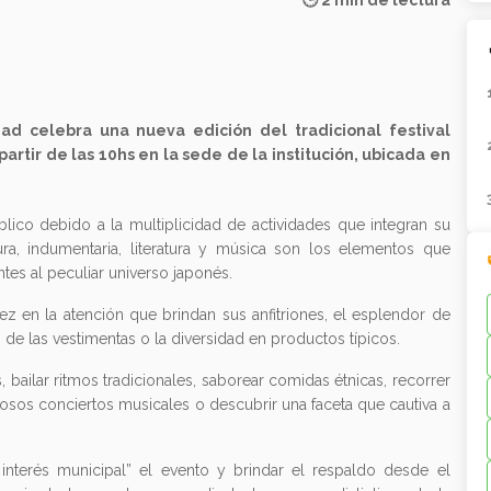
🕒 2 min de lectura
ad celebra una nueva edición del tradicional festival
artir de las 10hs en la sede de la institución, ubicada en
úblico debido a la multiplicidad de actividades que integran su
ltura, indumentaria, literatura y música son los elementos que
ntes al peculiar universo japonés.
dez en la atención que brindan sus anfitriones, el esplendor de
o de las vestimentas o la diversidad en productos típicos.
, bailar ritmos tradicionales, saborear comidas étnicas, recorrer
os conciertos musicales o descubrir una faceta que cautiva a
 interés municipal” el evento y brindar el respaldo desde el