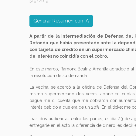
5/9/2019
Generar Resumen con IA
A partir de la intermediación de Defensa del C
Rotonda que había presentado ante la depend
con tarjeta de crédito en un supermercado chino
de interés no coincidía con el cobro.
En este marco, Ramona Beatriz Amarilla agradeció al 
la resolución de su demanda.
La vecina, se acercó a la oficina de Defensa del C
mismo supermercado dos veces, aboné en cuotas c
pagué me di cuenta que me cobraron con aumento,
interés debido a que era de un 20%. En el ticket me c
Tras dos audiencias entre las partes, el día 23 de a
entregarle en el acto la diferencia de dinero, es deci