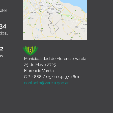
ales
34
cipal
22
os
Municipalidad de Florencio Varela
25 de Mayo 2725
Florencio Varela
C.P.: 1888 / (+5411) 4237-1601
contacto@varela.gob.ar