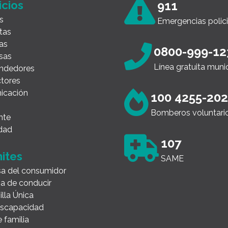
icios
911
s
Emergencias polici
tas
as
0800-999-12
sas
Línea gratuita muni
ndedores
tores
icación
100 4255-20
Bomberos voluntari
nte
dad
107
ites
SAME
a del consumidor
ia de conducir
illa Única
Discapacidad
 familia