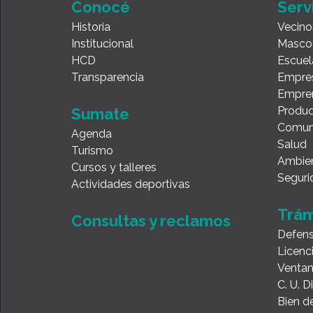
Conocé
Serv
Historia
Vecino
Institucional
Masco
HCD
Escuel
Transparencia
Empre
Empre
Produc
Sumate
Comun
Agenda
Salud
Turismo
Ambie
Cursos y talleres
Seguri
Actividades deportivas
Trám
Consultas y reclamos
Defens
Licenc
Ventan
C. U. 
Bien de