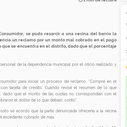
🕒 1 min de lectura
onsumidor, se pudo resarcir a una vecina del barrio la
encia un reclamo por un monto mal cobrado en el pago
 que se encuentra en el distrito, dado que el porcentaje
personal de la dependencia municipal por el oficio realizado y
onsumidor para iniciar un proceso de reclamo. “Compré en el
on tarjeta de crédito. Cuando revisé el resumen de lo que
 dado que el monto de las cuotas no correspondían con el
obraron el doble de lo que debían, contó”.
gosto se acordó que la parte denunciada ofrecería a la vecina
r el excedente cobrado de más.