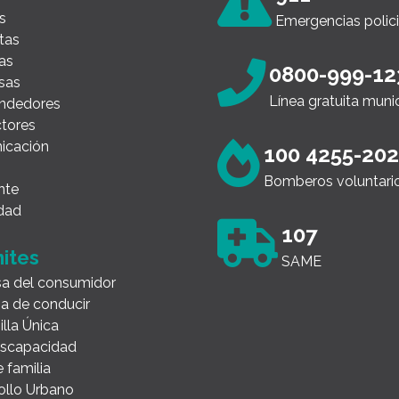
s
Emergencias polici
tas
as
0800-999-12
sas
Línea gratuita muni
ndedores
tores
icación
100 4255-20
Bomberos voluntari
nte
dad
107
ites
SAME
a del consumidor
ia de conducir
illa Única
Discapacidad
 familia
ollo Urbano