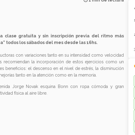
🕒 1 min de lectura
 clase gratuita y sin inscripción previa del ritmo más
da” todos los sábados del mes desde las 16hs.
tructoras con variaciones tanto en su intensidad como velocidad
as recomiendan la incorporación de estos ejercicios como un
es beneficios: el descenso en el nivel de estrés, la disminución
 mejorías tanto en la atención como en la memoria.
Avenida Jorge Novak esquina Bonn con ropa cómoda y gran
idad física al aire libre.