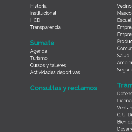
Historia
Vecino
Institucional
Masco
HCD
Escuel
Transparencia
Empre
Empre
Produc
Sumate
Comun
Agenda
Salud
Turismo
Ambie
Cursos y talleres
Seguri
Actividades deportivas
Trám
Consultas y reclamos
Defens
Licenc
Ventan
C. U. 
Bien de
Desarr