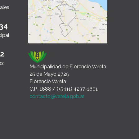
ales
34
cipal
22
os
Municipalidad de Florencio Varela
25 de Mayo 2725
Florencio Varela
C.P.: 1888 / (+5411) 4237-1601
contacto@varela.gob.ar