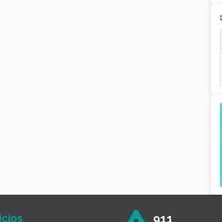
icios
911