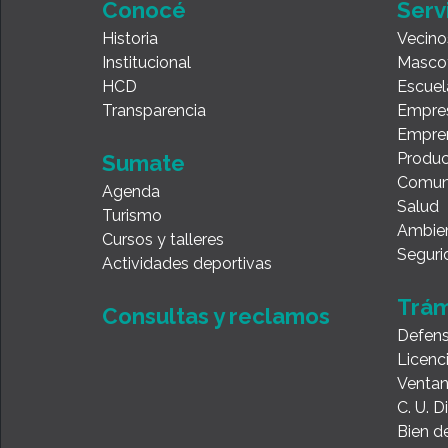
Conocé
Serv
Historia
Vecino
Institucional
Masco
HCD
Escuel
Transparencia
Empre
Empre
Produc
Sumate
Comun
Agenda
Salud
Turismo
Ambie
Cursos y talleres
Seguri
Actividades deportivas
Trám
Consultas y reclamos
Defens
Licenc
Ventan
C. U. 
Bien de