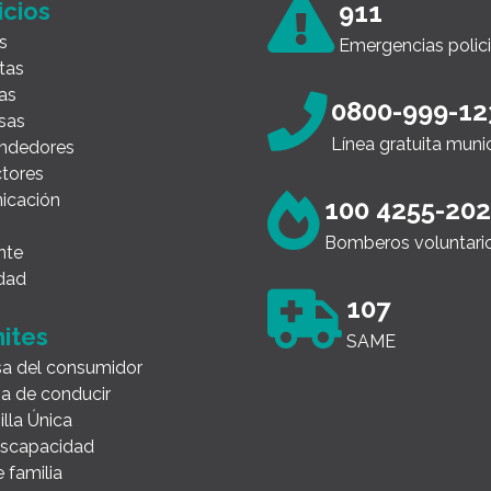
icios
911
s
Emergencias polici
tas
as
0800-999-12
sas
Línea gratuita muni
ndedores
tores
icación
100 4255-20
Bomberos voluntari
nte
dad
107
ites
SAME
a del consumidor
ia de conducir
illa Única
Discapacidad
 familia