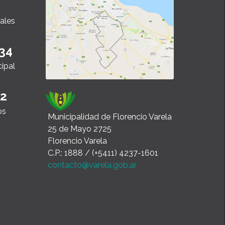
ales
34
cipal
22
os
Municipalidad de Florencio Varela
25 de Mayo 2725
Florencio Varela
C.P.: 1888 / (+5411) 4237-1601
contacto@varela.gob.ar