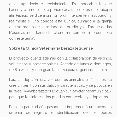
que se montó del otro lado del predio y el Parque de las
Mascotas, nos demuestra el enorme compromiso que tiene
con este tema”.
Sobre la Clínica Veterinaria berazateguense
El proyecto cuenta además con la colaboración de vecinos,
voluntarios y proteccionistas. Atiende de lunes a domingos,
de 8 a 21 hs., y con guardia pasiva para urgencias las 24 hs.
Para la adopción, una vez que los animales están sanos, se
crea un perfil con sus datos y características, y se publica en
la web www.berazategui.gov.ar/clinicaveterinariamunicipal/
para que los interesados puedan conocerlos y adoptarlos.
Por otra parte, el año pasado, se implementó un novedoso
sistema de registro e identificación de los perros
comunitarios en Berazategui. El mismo consiste en la
colocación de una caravana (un distintivo circular que se
coloca en la oreja del animal) que posee un número de
registro a través del cual se puede acceder a toda su
información -fechas de vacunación, castración y