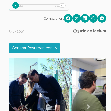
1×
0:00
3:19
Compartir en:
🕒 3 min de lectura
5/8/2019
Generar Resumen con IA
Previous
Next