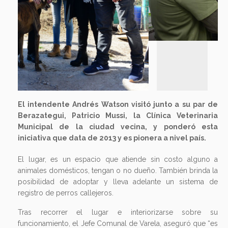
El intendente Andrés Watson visitó junto a su par de
Berazategui, Patricio Mussi, la Clínica Veterinaria
Municipal de la ciudad vecina, y ponderó esta
iniciativa que data de 2013 y es pionera a nivel país.
El lugar, es un espacio que atiende sin costo alguno a
animales domésticos, tengan o no dueño. También brinda la
posibilidad de adoptar y lleva adelante un sistema de
registro de perros callejeros.
Tras recorrer el lugar e interiorizarse sobre su
funcionamiento, el Jefe Comunal de Varela, aseguró que “es
un reclamo que recibo muy seguido en mis redes y las
visitas cotidianas a los barrios. Y tengo que decir que es una
cuenta pendiente, la de trabajar más a fondo en el tema de
los animales callejeros, si bien hemos reforzado en el