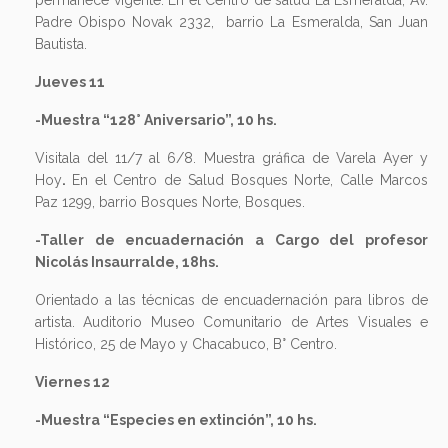
permanece vigente. En el Centro de salud La Esmeralda, Av.
Padre Obispo Novak 2332, barrio La Esmeralda, San Juan
Bautista.
Jueves 11
-Muestra “128° Aniversario”, 10 hs.
Visitala del 11/7 al 6/8. Muestra gráfica de Varela Ayer y
Hoy
.
En el Centro de Salud Bosques Norte, Calle Marcos
Paz 1299, barrio Bosques Norte, Bosques.
-Taller de encuadernación a Cargo del profesor
Nicolás Insaurralde, 18hs.
Orientado a las técnicas de encuadernación para libros de
artista. Auditorio Museo Comunitario de Artes Visuales e
Histórico, 25 de Mayo y Chacabuco, B° Centro.
Viernes 12
-Muestra “Especies en extinción”, 10 hs.