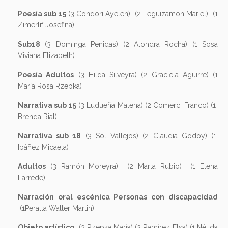
Poesía sub 15
(3 Condori Ayelen) (2 Leguizamon Mariel) (1
Zimerlif Josefina)
Sub18
(3 Dominga Penidas) (2 Alondra Rocha) (1 Sosa
Viviana Elizabeth)
Poesía Adultos
(3 Hilda Silveyra) (2 Graciela Aguirre) (1
María Rosa Rzepka)
Narrativa sub 15
(3 Ludueña Malena) (2 Comerci Franco) (1
Brenda Rial)
Narrativa sub 18
(3 Sol Vallejos) (2 Claudia Godoy) (1:
Ibáñez Micaela)
Adultos
(3 Ramón Moreyra) (2 Marta Rubio) (1 Elena
Larrede)
Narración oral escénica Personas con discapacidad
(1Peralta Walter Martin)
Objeto artístico
(3 Rzepka María) (2 Ramírez Elsa) (1 Nélida