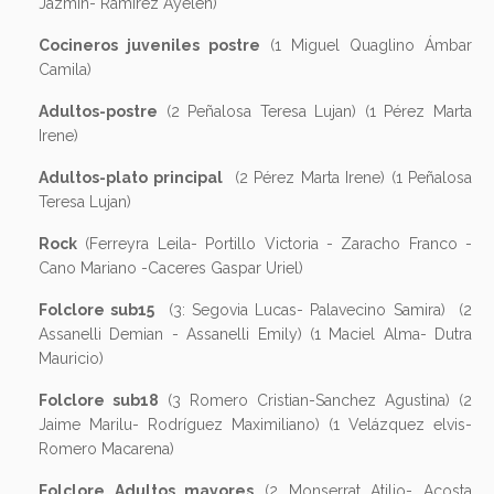
Jazmín- Ramírez Ayelen)
Cocineros juveniles postre
(1 Miguel Quaglino Ámbar
Camila)
Adultos-postre
(2 Peñalosa Teresa Lujan) (1 Pérez Marta
Irene)
Adultos-plato principal
(2 Pérez Marta Irene) (1 Peñalosa
Teresa Lujan)
Rock
(Ferreyra Leila- Portillo Victoria - Zaracho Franco -
Cano Mariano -Caceres Gaspar Uriel)
Folclore sub15
(3: Segovia Lucas- Palavecino Samira) (2
Assanelli Demian - Assanelli Emily) (1 Maciel Alma- Dutra
Mauricio)
Folclore sub18
(3 Romero Cristian-Sanchez Agustina) (2
Jaime Marilu- Rodríguez Maximiliano) (1 Velázquez elvis-
Romero Macarena)
Folclore Adultos mayores
(2 Monserrat Atilio- Acosta