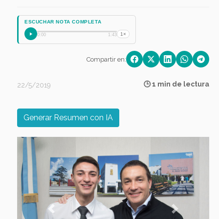
ESCUCHAR NOTA COMPLETA
1×
0:00
1:43
Compartir en:
🕒 1 min de lectura
22/5/2019
Generar Resumen con IA
Previous
Next