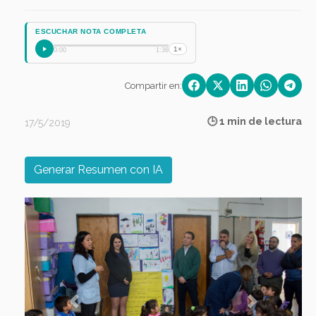
ESCUCHAR NOTA COMPLETA
1×
0:00
1:36
Compartir en:
🕒 1 min de lectura
17/5/2019
Generar Resumen con IA
Previous
Next