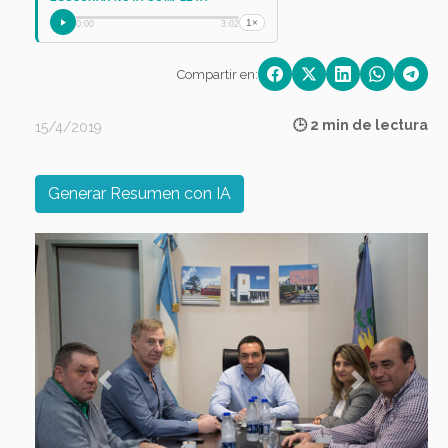
1×
0:00
3:02
Compartir en:
🕒 2 min de lectura
15/4/2019
Generar Resumen con IA
Previous
Next