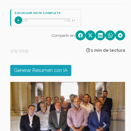
ESCUCHAR NOTA COMPLETA
1×
0:00
0:49
Compartir en:
🕒 1 min de lectura
3/4/2019
Generar Resumen con IA
Previous
Next