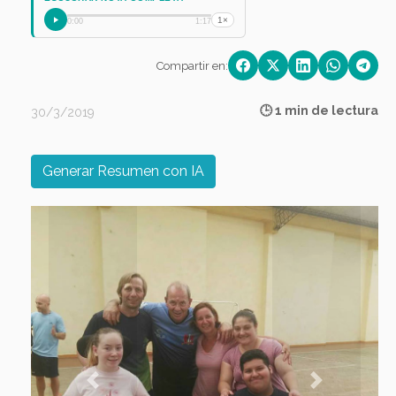
1×
0:00
1:17
Compartir en:
🕒 1 min de lectura
30/3/2019
Generar Resumen con IA
Previous
Next