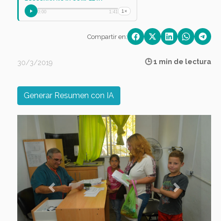
1×
0:00
1:41
Compartir en:
🕒 1 min de lectura
30/3/2019
Generar Resumen con IA
Previous
Next