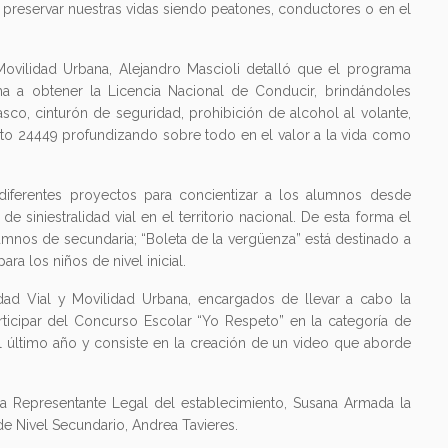
 preservar nuestras vidas siendo peatones, conductores o en el
Movilidad Urbana, Alejandro Mascioli detalló que el programa
a a obtener la Licencia Nacional de Conducir, brindándoles
co, cinturón de seguridad, prohibición de alcohol al volante,
sito 24449 profundizando sobre todo en el valor a la vida como
diferentes proyectos para concientizar a los alumnos desde
e siniestralidad vial en el territorio nacional. De esta forma el
mnos de secundaria; “Boleta de la vergüenza” está destinado a
ra los niños de nivel inicial.
idad Vial y Movilidad Urbana, encargados de llevar a cabo la
participar del Concurso Escolar “Yo Respeto” en la categoría de
del último año y consiste en la creación de un video que aborde
la Representante Legal del establecimiento, Susana Armada la
 de Nivel Secundario, Andrea Tavieres.