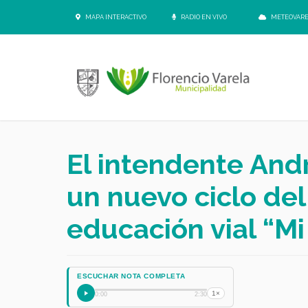
MAPA INTERACTIVO
RADIO EN VIVO
METEOVAR
El intendente And
un nuevo ciclo de
educación vial “Mi
ESCUCHAR NOTA COMPLETA
1×
0:00
2:30