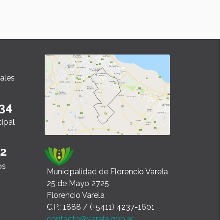
ales
34
cipal
22
os
Municipalidad de Florencio Varela
25 de Mayo 2725
Florencio Varela
C.P.: 1888 / (+5411) 4237-1601
contacto@varela.gob.ar