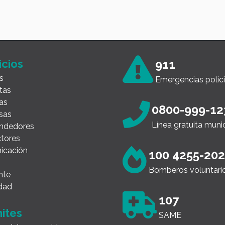
icios
911
s
Emergencias polici
tas
as
0800-999-12
sas
Línea gratuita muni
ndedores
tores
icación
100 4255-20
Bomberos voluntari
nte
dad
107
ites
SAME