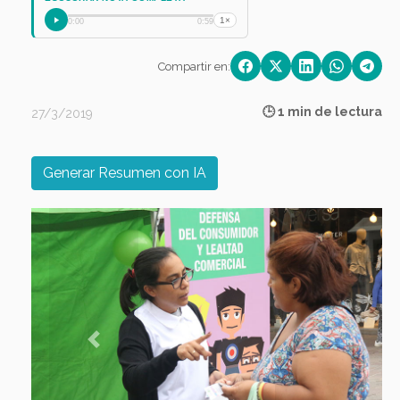
1×
0:00
0:59
Compartir en:
🕒 1 min de lectura
27/3/2019
Generar Resumen con IA
Previous
Next