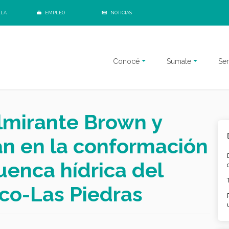
ELA
EMPLEO
NOTICIAS
Conocé
Sumate
Ser
Almirante Brown y
n en la conformación
uenca hídrica del
sco-Las Piedras