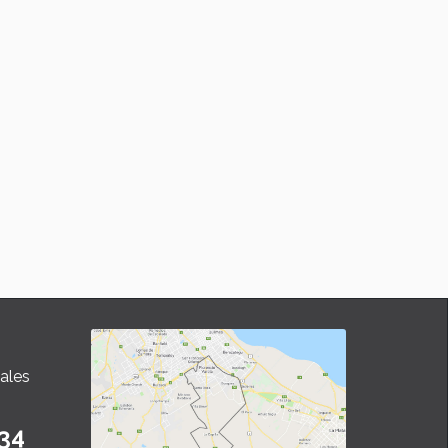
ales
34