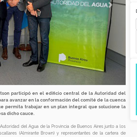
Next
on participó en el edificio central de la Autoridad del
para avanzar en la conformación del comité de la cuenca
ue permita trabajar en un plan integral que solucione la
esa dicho cauce.
a Autoridad del Agua de la Provincia de Buenos Aires junto a los
scallares (Almirante Brown) y representantes de la cartera de