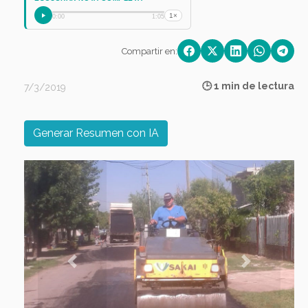
1×
0:00
1:05
Compartir en:
🕒 1 min de lectura
7/3/2019
Generar Resumen con IA
Previous
Next