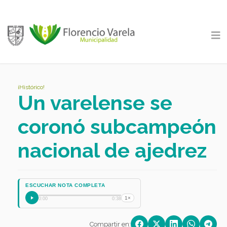
¡Histórico!
Un varelense se
coronó subcampeón
nacional de ajedrez
ESCUCHAR NOTA COMPLETA
1×
0:00
0:38
Compartir en: