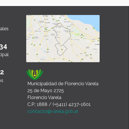
ales
34
cipal
22
os
Municipalidad de Florencio Varela
25 de Mayo 2725
Florencio Varela
C.P.: 1888 / (+5411) 4237-1601
contacto@varela.gob.ar