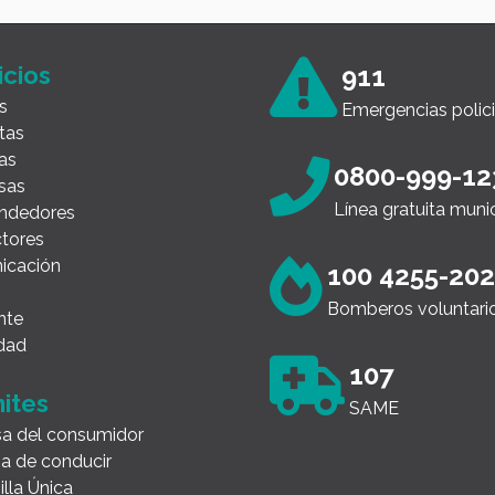
icios
911
s
Emergencias polici
tas
as
0800-999-12
sas
Línea gratuita muni
ndedores
tores
icación
100 4255-20
Bomberos voluntari
nte
dad
107
ites
SAME
a del consumidor
ia de conducir
illa Única