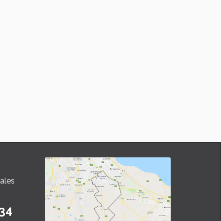
ales
34