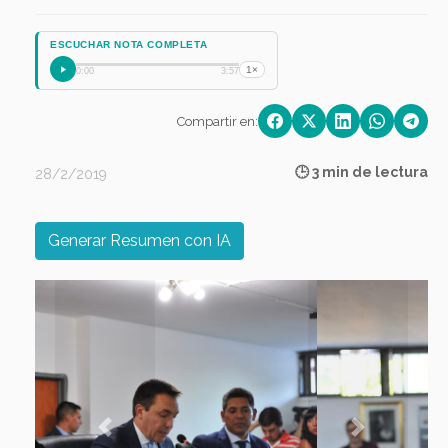
ESCUCHAR NOTA COMPLETA
1×
0:00
3:57
Compartir en:
🕒 3 min de lectura
28/2/2019
Generar Resumen con IA
Previous
Next