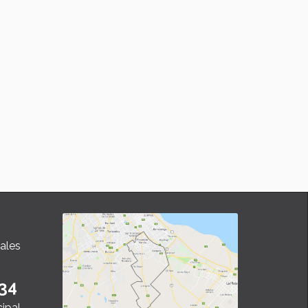
ales
34
cipal