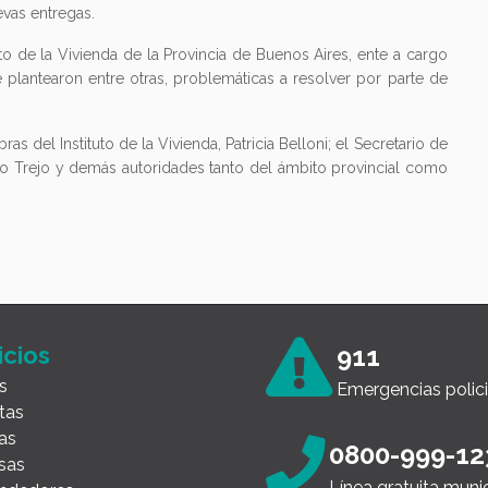
vas entregas.
uto de la Vivienda de la Provincia de Buenos Aires, ente a cargo
e plantearon entre otras, problemáticas a resolver por parte de
s del Instituto de la Vivienda, Patricia Belloni; el Secretario de
ego Trejo y demás autoridades tanto del ámbito provincial como
icios
911
s
Emergencias polici
tas
as
0800-999-12
sas
Línea gratuita muni