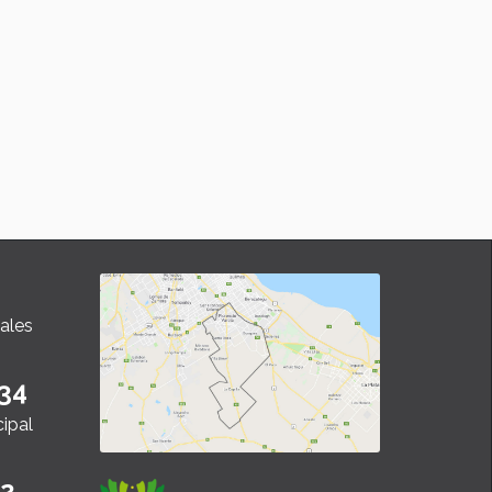
ales
34
cipal
22