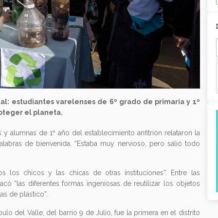
al: estudiantes varelenses de 6º grado de primaria y 1º
teger el planeta.
 y alumnas de 1º año del establecimiento anfitrión relataron la
alabras de bienvenida. “Estaba muy nervioso, pero salió todo
 los chicos y las chicas de otras instituciones”. Entre las
acó “las diferentes formas ingeniosas de reutilizar los objetos
as de plástico”.
lo del Valle, del barrio 9 de Julio, fue la primera en el distrito