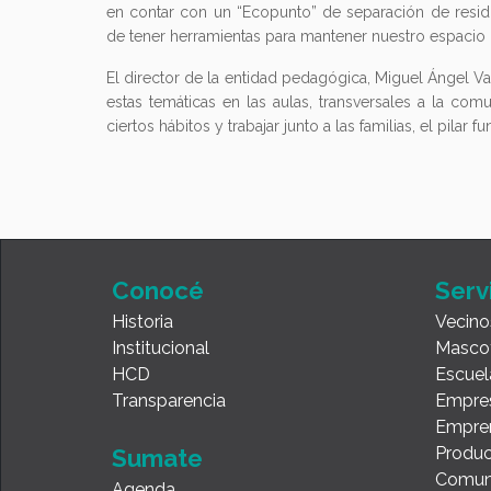
en contar con un “Ecopunto” de separación de residu
de tener herramientas para mantener nuestro espacio
El director de la entidad pedagógica, Miguel Ángel Var
estas temáticas en las aulas, transversales a la co
ciertos hábitos y trabajar junto a las familias, el pilar
Conocé
Serv
Historia
Vecino
Institucional
Masco
HCD
Escuel
Transparencia
Empre
Empre
Produc
Sumate
Comun
Agenda