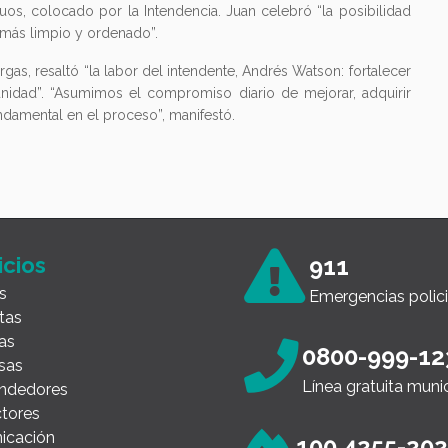
os, colocado por la Intendencia. Juan celebró “la posibilidad
 más limpio y ordenado”.
gas, resaltó “la labor del intendente, Andrés Watson: fortalecer
munidad”. “Asumimos el compromiso diario de mejorar, adquirir
 fundamental en el proceso”, manifestó.
icios
911
s
Emergencias polici
tas
as
0800-999-12
sas
Línea gratuita muni
ndedores
tores
icación
100 4255-20