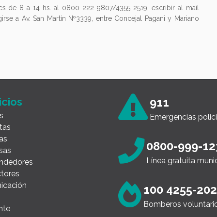
es de 8 a 14 hs. al 0800-222-9807/4355-2519, escribir al mail
girse a Av. San Martín Nº3339, entre Concejal Pagani y Mariano
icios
911
s
Emergencias polici
tas
as
0800-999-12
sas
Línea gratuita muni
ndedores
tores
icación
100 4255-20
Bomberos voluntari
nte