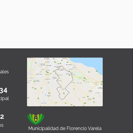
ales
34
cipal
22
os
Municipalidad de Florencio Varela