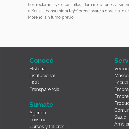
Por reclamos y/o consultas, llamar de lunes a viern
defensaalconsumidor.lc@florenciovarela.gov.ar o diri
Moreno, sin turno previo.
Conocé
Serv
Historia
Vecino
Institucional
Masco
HCD
Escuel
Transparencia
Empre
Empre
Produc
Sumate
Comun
Agenda
Salud
Turismo
Ambie
Cursos y talleres