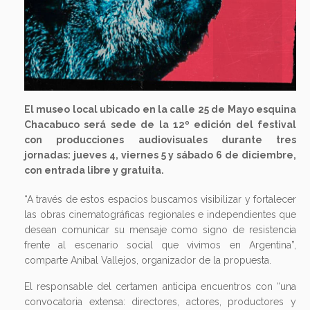
El museo local ubicado en la calle 25 de Mayo esquina
Chacabuco será sede de la 12º edición del festival
con producciones audiovisuales durante tres
jornadas: jueves 4, viernes 5 y sábado 6 de diciembre,
con entrada libre y gratuita.
“A través de estos espacios buscamos visibilizar y fortalecer
las obras cinematográficas regionales e independientes que
desean comunicar su mensaje como signo de resistencia
frente al escenario social que vivimos en Argentina”,
comparte Aníbal Vallejos, organizador de la propuesta.
El responsable del certamen anticipa encuentros con “una
convocatoria extensa: directores, actores, productores y