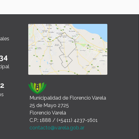
ales
34
cipal
22
os
Municipalidad de Florencio Varela
25 de Mayo 2725
Florencio Varela
C.P.: 1888 / (+5411) 4237-1601
contacto@varela.gob.ar