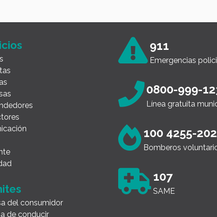
icios
911
s
Emergencias polici
tas
as
0800-999-12
sas
Línea gratuita muni
ndedores
tores
icación
100 4255-20
Bomberos voluntari
nte
dad
107
ites
SAME
a del consumidor
ia de conducir