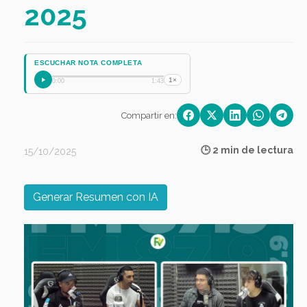
2025
ESCUCHAR NOTA COMPLETA
1×
0:00
1:43
Compartir en:
🕒 2 min de lectura
15/10/2025
Generar Resumen con IA
Previous
Next