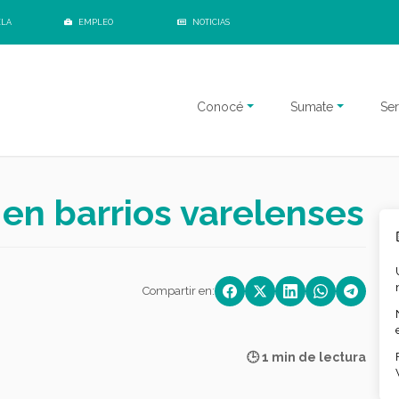
ELA
EMPLEO
NOTICIAS
Conocé
Sumate
Ser
 en barrios varelenses
Compartir en:
🕒 1 min de lectura