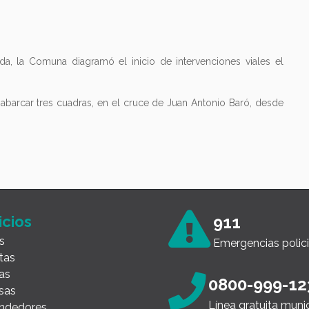
da, la Comuna diagramó el inicio de intervenciones viales el
 abarcar tres cuadras, en el cruce de Juan Antonio Baró, desde
icios
911
s
Emergencias polici
tas
as
0800-999-12
sas
Línea gratuita muni
ndedores