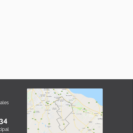
ales
34
cipal