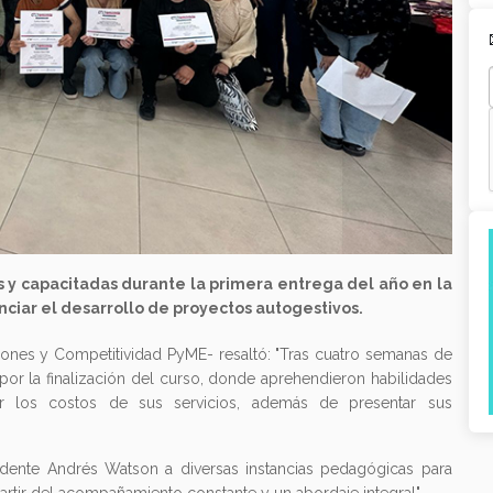
 y capacitadas durante la primera entrega del año en la
ciar el desarrollo de proyectos autogestivos.
rsiones y Competitividad PyME- resaltó: "Tras cuatro semanas de
do por la finalización del curso, donde aprehendieron habilidades
isar los costos de sus servicios, además de presentar sus
ndente Andrés Watson a diversas instancias pedagógicas para