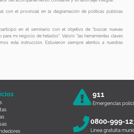
partir del acompañamiento constante y un abordaje integral".
al con el provincial en la diagramación de políticas públicas
participó en el seminario con el objetivo de “buscar nuevas
po para mi negocio de helados”. Valoró “las herramientas claves
mos esta instrucción. Estuvieron siempre atentos a nuestras
icios
911
s
Emergencias polici
tas
as
0800-999-12
sas
Línea gratuita muni
ndedores