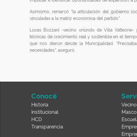
impulsar e identificar oportunidades de expansión, a 
Asimismo, remarcó “la articulación del gobierno loc
vinculadas a la matriz económica del partido”.
Lucas Bozzani -vecino oriundo de Villa Vatteone- 
técnicas de crecimiento real y sostenible en el tiem
que nos dieron desde la Municipalidad. “Precisába
necesidades”, aseguró.
Conocé
Serv
Historia
Vecino
Institucional
Masco
HCD
Escuel
Transparencia
Empre
Empre