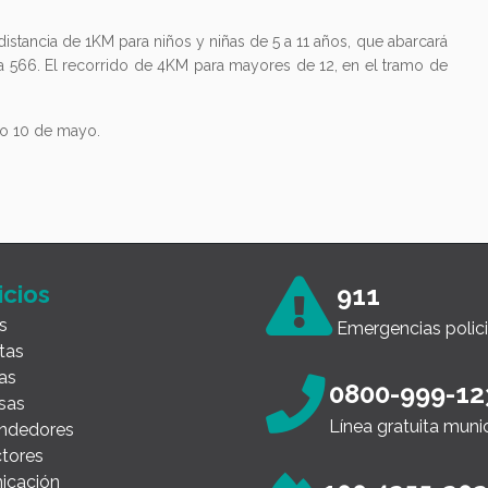
distancia de 1KM para niños y niñas de 5 a 11 años, que abarcará
ta 566. El recorrido de 4KM para mayores de 12, en el tramo de
do 10 de mayo.
icios
911
s
Emergencias polici
tas
as
0800-999-12
sas
Línea gratuita muni
ndedores
tores
icación