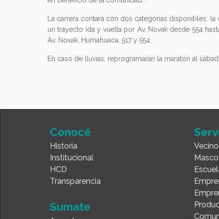
en beneficio de la comunidad”.
La carrera contará con dos categorías disponibles: la 
un trayecto ida y vuelta por Av. Novak desde 554 has
Av. Novak, Humahuaca, 517 y 554.
En caso de lluvias, reprogramarán la maratón al sába
Conocé
Serv
Historia
Vecino
Institucional
Masco
HCD
Escuel
Transparencia
Empre
Empre
Produc
Sumate
Comun