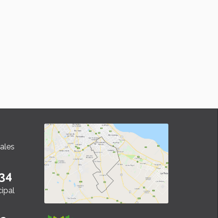
ales
34
cipal