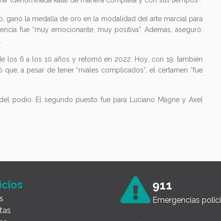
orma’ (denominada kata) de manera completa y con sus tiempos”.
o, ganó la medalla de oro en la modalidad del arte marcial para
encia fue “muy emocionante, muy positiva”. Además, aseguró:
.
de los 6 a los 10 años y retomó en 2022. Hoy, con 19, también
 que, a pesar de tener “rivales complicados”, el certamen “fue
a del podio. El segundo puesto fue para Luciano Magne y Axel
icios
911
s
Emergencias polici
tas