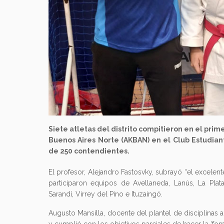
Siete atletas del distrito compitieron en el pri
Buenos Aires Norte (AKBAN) en el Club Estudian
de 250 contendientes.
El profesor, Alejandro Fastosvky, subrayó “el excel
participaron equipos de Avellaneda, Lanús, La Pla
Sarandí, Virrey del Pino e Ituzaingó.
Augusto Mansilla, docente del plantel de disciplinas 