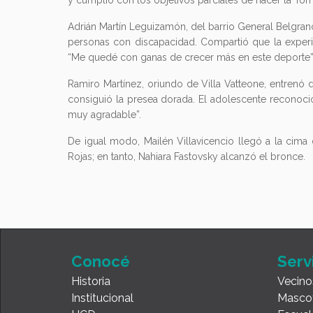
y cumplió con los objetivos parciales de hacer la ‘f
Adrián Martín Leguizamón, del barrio General Belgran
personas con discapacidad. Compartió que la experi
“Me quedé con ganas de crecer más en este deporte”
Ramiro Martínez, oriundo de Villa Vatteone, entrenó 
consiguió la presea dorada. El adolescente reconoció
muy agradable”.
De igual modo, Mailén Villavicencio llegó a la cim
Rojas; en tanto, Nahiara Fastovsky alcanzó el bronce.
Conocé
Serv
Historia
Vecino
Institucional
Masco