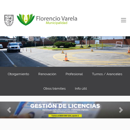
Otorgamiento
Renovación
Profesional
Turnos / Aranceles
Otros trámites
Info útil
Previous
Nex