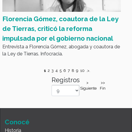
Florencia Gómez, coautora de la Ley
de Tierras, criticó la reforma
impulsada por el gobierno nacional
Entrevista a Florencia Gómez, abogada y coautora de
la Ley de Tierras. Infocracia.
1
2
3
4
5
6
7
8
9
10
.>.
Registros
>
>>
Siguiente
Fin
Conocé
Historia