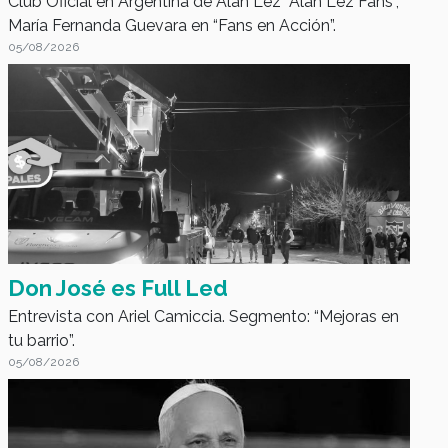
Club Oficial en Argentina de Alan Lez “Alan Lez Fans”,
María Fernanda Guevara en “Fans en Acción”.
05/08/2026
Magazine Cerca Tuyo
Don José es Full Led
Entrevista con Ariel Camiccia. Segmento: “Mejoras en
tu barrio”.
05/08/2026
Noti Radio FV