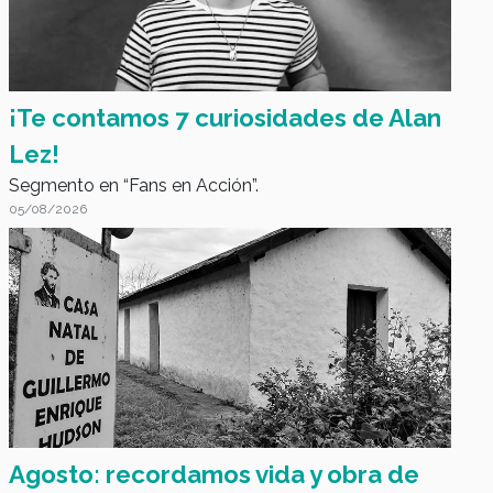
¡Te contamos 7 curiosidades de Alan
Lez!
Segmento en “Fans en Acción”.
05/08/2026
Magazine Cerca Tuyo
Agosto: recordamos vida y obra de