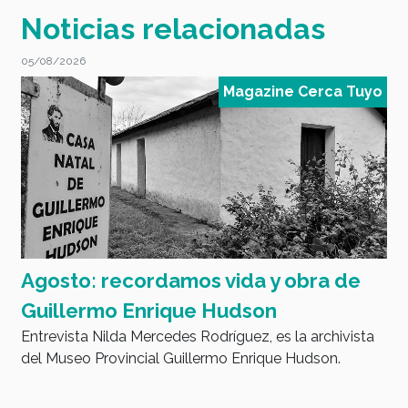
Noticias relacionadas
05/08/2026
0
o
Magazine Cerca Tuyo
Agosto: recordamos vida y obra de
D
E
Guillermo Enrique Hudson
tu
Entrevista Nilda Mercedes Rodríguez, es la archivista
del Museo Provincial Guillermo Enrique Hudson.