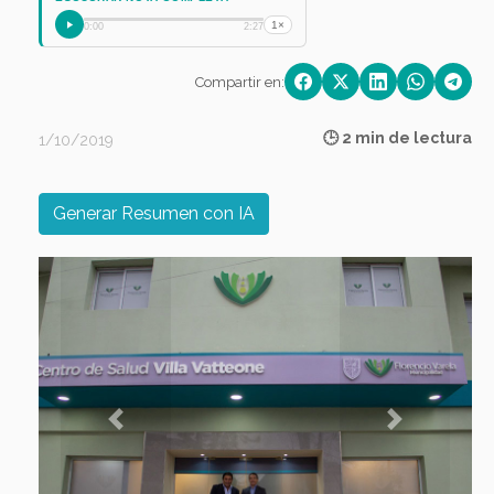
1×
0:00
2:27
Compartir en:
🕒 2 min de lectura
1/10/2019
Generar Resumen con IA
Previous
Next