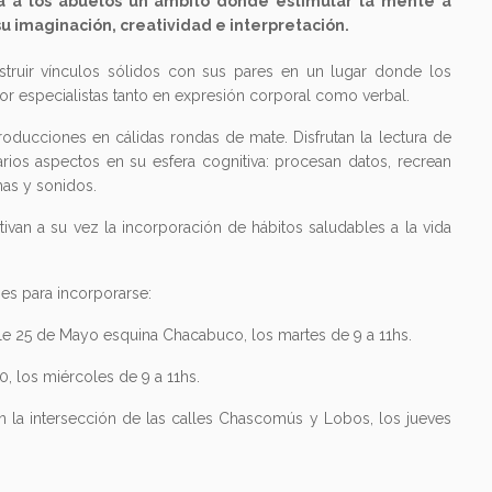
da a los abuelos un ámbito donde estimular la mente a
su imaginación, creatividad e interpretación.
truir vínculos sólidos con sus pares en un lugar donde los
or especialistas tanto en expresión corporal como verbal.
ducciones en cálidas rondas de mate. Disfrutan la lectura de
rios aspectos en su esfera cognitiva: procesan datos, recrean
mas y sonidos.
ivan a su vez la incorporación de hábitos saludables a la vida
nes para incorporarse:
lle 25 de Mayo esquina Chacabuco, los martes de 9 a 11hs.
, los miércoles de 9 a 11hs.
n la intersección de las calles Chascomús y Lobos, los jueves