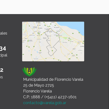
ales
34
cipal
22
os
Municipalidad de Florencio Varela
25 de Mayo 2725
Florencio Varela
C.P.: 1888 / (+5411) 4237-1601
contacto@varela.gob.ar