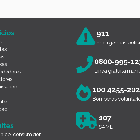
icios
911
s
Emergencias polici
tas
as
0800-999-12
sas
Línea gratuita muni
ndedores
tores
icación
100 4255-20
Bomberos voluntari
nte
dad
107
ites
SAME
a del consumidor