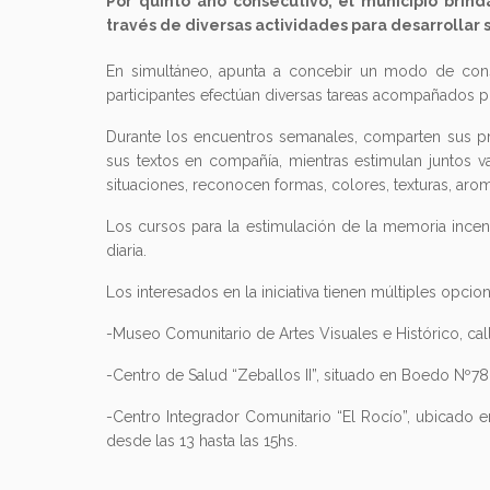
Por quinto año consecutivo, el municipio brin
través de diversas actividades para desarrollar 
En simultáneo, apunta a concebir un modo de cons
participantes efectúan diversas tareas acompañados p
Durante los encuentros semanales, comparten sus pro
sus textos en compañía, mientras estimulan juntos va
situaciones, reconocen formas, colores, texturas, aro
Los cursos para la estimulación de la memoria incent
diaria.
Los interesados en la iniciativa tienen múltiples opcio
-Museo Comunitario de Artes Visuales e Histórico, ca
-Centro de Salud “Zeballos II”, situado en Boedo Nº780
-Centro Integrador Comunitario “El Rocío”, ubicado e
desde las 13 hasta las 15hs.