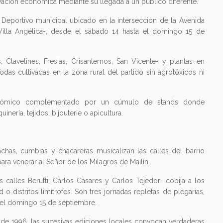
ivación económica mediante su llegada a un público diferente.
 y Deportivo municipal ubicado en la intersección de la Avenida
 Villa Angélica-, desde el sábado 14 hasta el domingo 15 de
, Clavelines, Fresias, Crisantemos, San Vicente- y plantas en
das cultivadas en la zona rural del partido sin agrotóxicos ni
ronómico complementado por un cúmulo de stands donde
ería, tejidos, bijouterie o apicultura.
has, cumbias y chacareras musicalizan las calles del barrio
para venerar al Señor de los Milagros de Mailín.
calles Berutti, Carlos Casares y Carlos Tejedor- cobija a los
 o distritos limítrofes. Son tres jornadas repletas de plegarias,
ta el domingo 15 de septiembre.
esde 1996, las sucesivas ediciones locales convocan verdaderas