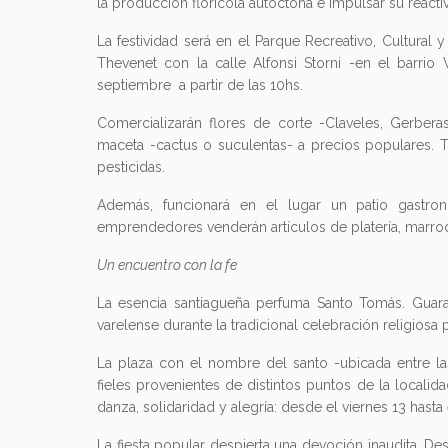
la producción florícola autóctona e impulsar su react
La festividad será en el Parque Recreativo, Cultural
Thevenet con la calle Alfonsi Storni -en el barrio
septiembre a partir de las 10hs.
Comercializarán flores de corte -Claveles, Gerberas
maceta -cactus o suculentas- a precios populares. To
pesticidas.
Además, funcionará en el lugar un patio gast
emprendedores venderán artículos de platería, marroquin
Un encuentro con la fe
La esencia santiagueña perfuma Santo Tomás. Guarac
varelense durante la tradicional celebración religiosa 
La plaza con el nombre del santo -ubicada entre las 
fieles provenientes de distintos puntos de la localidad
danza, solidaridad y alegría: desde el viernes 13 has
La fiesta popular despierta una devoción inaudita. D