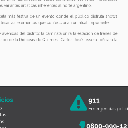
s variantes artísticas inherentes al norte argentino.
eta más festiva de un evento donde el público disfruta shows
rtesanías: elementos que confeccionan un ritual imponente.
avenidas del distrito: la caminata unirá la estación de trenes de
ispo de la Diócesis de Quilmes -Carlos José Tissera- oficiará la
icios
911
s
Emergencias polici
tas
as
0800-999-12