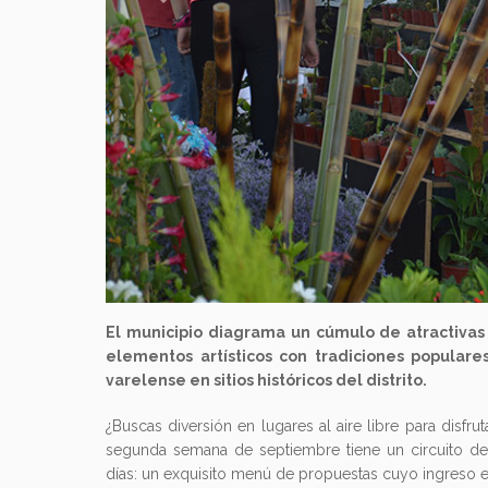
El municipio diagrama un cúmulo de atractivas
elementos artísticos con tradiciones populares
varelense en sitios históricos del distrito.
¿Buscas diversión en lugares al aire libre para disfru
segunda semana de septiembre tiene un circuito de
días: un exquisito menú de propuestas cuyo ingreso es 