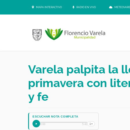
MAPA INTERACTIVO
RADIO EN VIVO
METEOVAR
Varela palpita la l
primavera con lite
y fe
ESCUCHAR NOTA COMPLETA
1×
0:00
5:41