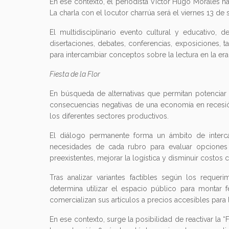
En ese contexto, el periodista Víctor Hugo Morales h
La charla con el locutor charrúa será el viernes 13 de 
El multidisciplinario evento cultural y educativo, d
disertaciones, debates, conferencias, exposiciones, t
para intercambiar conceptos sobre la lectura en la era
Fiesta de la Flor
En búsqueda de alternativas que permitan potenciar el
consecuencias negativas de una economía en recesió
los diferentes sectores productivos.
El diálogo permanente forma un ámbito de interc
necesidades de cada rubro para evaluar opciones 
preexistentes, mejorar la logística y disminuir costos 
Tras analizar variantes factibles según los reque
determina utilizar el espacio público para montar 
comercializan sus artículos a precios accesibles para 
En ese contexto, surge la posibilidad de reactivar la “F