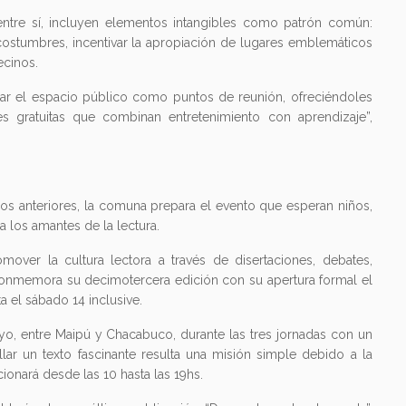
 entre sí, incluyen elementos intangibles como patrón común:
s costumbres, incentivar la apropiación de lugares emblemáticos
ecinos.
zar el espacio público como puntos de reunión, ofreciéndoles
les gratuitas que combinan entretenimiento con aprendizaje”,
ños anteriores, la comuna prepara el evento que esperan niños,
ra los amantes de la lectura.
ver la cultura lectora a través de disertaciones, debates,
o conmemora su decimotercera edición con su apertura formal el
a el sábado 14 inclusive.
ayo, entre Maipú y Chacabuco, durante las tres jornadas con un
lar un texto fascinante resulta una misión simple debido a la
cionará desde las 10 hasta las 19hs.