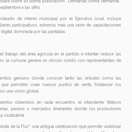
ablará sobre su última publicación: “Demanda contra demanda”.
septiembre a las 18hs.
eclarado de interés municipal por el Ejecutivo local, incluye
alleres participativos, estrenos más una serie de capacitaciones
 digital dominada por las pantallas.
 trabajo del área agrícola en el partido e intentar reducir las
n, la comuna genera un vínculo sólido con representantes de
ambio genuino donde conocer tanto las virtudes como las
que permiten crear nuevos puntos de venta, fortalecer los
con una visión global.
rimientos obtenidos en cada encuentro, el intendente Watson
ferias, paseos o mercados itinerantes donde los productores
la ciudadanía.
iesta de la Flor”: una antigua celebración que permite visibilizar