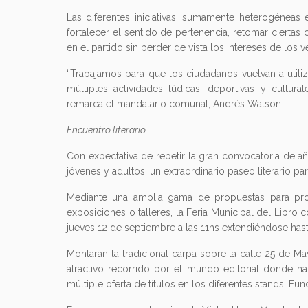
Las diferentes iniciativas, sumamente heterogéneas
fortalecer el sentido de pertenencia, retomar cierta
en el partido sin perder de vista los intereses de los v
“Trabajamos para que los ciudadanos vuelvan a utili
múltiples actividades lúdicas, deportivas y cultura
remarca el mandatario comunal, Andrés Watson.
Encuentro literario
Con expectativa de repetir la gran convocatoria de a
jóvenes y adultos: un extraordinario paseo literario pa
Mediante una amplia gama de propuestas para promo
exposiciones o talleres, la Feria Municipal del Libr
jueves 12 de septiembre a las 11hs extendiéndose hast
Montarán la tradicional carpa sobre la calle 25 de M
atractivo recorrido por el mundo editorial donde hal
múltiple oferta de títulos en los diferentes stands. Fun