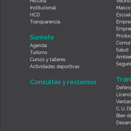
Historia
Vecino
Institucional
Masco
HCD
Escuel
Transparencia
Empre
Empre
Produc
Sumate
Comun
Agenda
Salud
Turismo
Ambie
Cursos y talleres
Seguri
Actividades deportivas
Trám
Consultas y reclamos
Defens
Licenc
Ventan
C. U. 
Bien de
Desarr