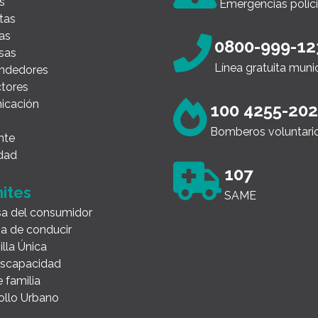
s
Emergencias polici
tas
as
0800-999-12
sas
Línea gratuita muni
ndedores
tores
icación
100 4255-20
Bomberos voluntari
nte
dad
107
ites
SAME
a del consumidor
ia de conducir
illa Única
Discapacidad
 familia
ollo Urbano