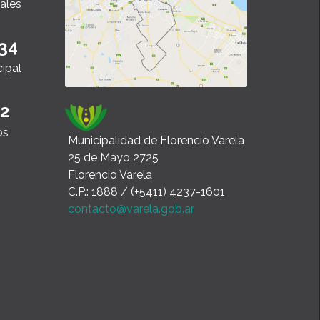
ales
34
cipal
22
os
Municipalidad de Florencio Varela
25 de Mayo 2725
Florencio Varela
C.P.: 1888 / (+5411) 4237-1601
contacto@varela.gob.ar