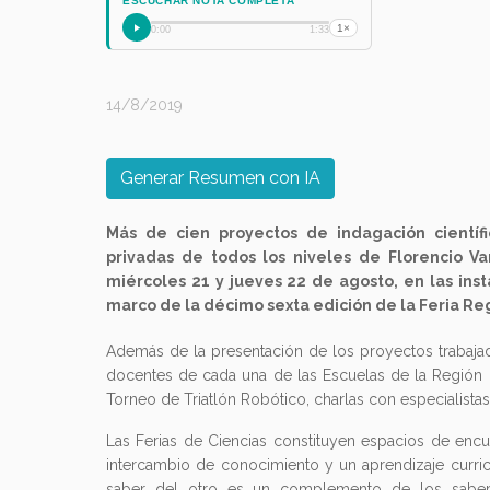
ESCUCHAR NOTA COMPLETA
1×
0:00
1:33
14/8/2019
Generar Resumen con IA
Más de cien proyectos de indagación científi
privadas de todos los niveles de Florencio V
miércoles 21 y jueves 22 de agosto, en las inst
marco de la décimo sexta edición de la Feria Reg
Además de la presentación de los proyectos trabaja
docentes de cada una de las Escuelas de la Región I
Torneo de Triatlón Robótico, charlas con especialistas
Las Ferias de Ciencias constituyen espacios de enc
intercambio de conocimiento y un aprendizaje curricu
saber del otro es un complemento de los saberes