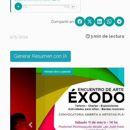
1×
0:00
3:49
Compartir en:
🕒 3 min de lectura
9/5/2019
Generar Resumen con IA
Previous
Next