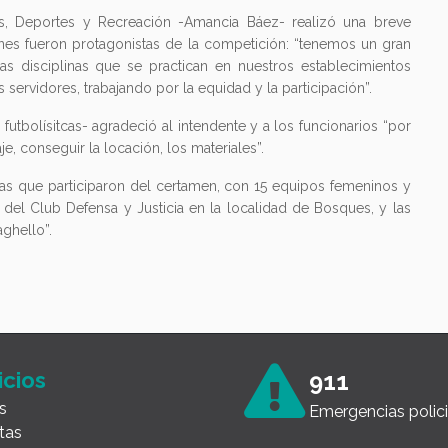
les, Deportes y Recreación -Amancia Báez- realizó una breve
enes fueron protagonistas de la competición: “tenemos un gran
 disciplinas que se practican en nuestros establecimientos
 servidores, trabajando por la equidad y la participación”.
futbolísitcas- agradeció al intendente y a los funcionarios “por
e, conseguir la locación, los materiales”.
as que participaron del certamen, con 15 equipos femeninos y
del Club Defensa y Justicia en la localidad de Bosques, y las
ghello”.
icios
911
s
Emergencias polici
tas