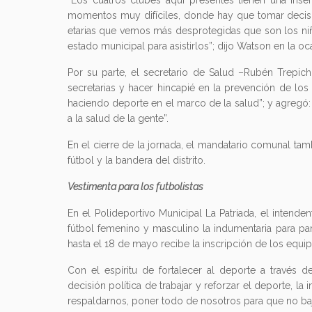
“Los cuatros clubes aquí presentes tienen una inser
momentos muy difíciles, donde hay que tomar decisio
etarias que vemos más desprotegidas que son los niño
estado municipal para asistirlos”; dijo Watson en la oc
Por su parte, el secretario de Salud –Rubén Trepichi
secretarias y hacer hincapié en la prevención de los
haciendo deporte en el marco de la salud”; y agregó: 
a la salud de la gente”.
En el cierre de la jornada, el mandatario comunal tam
fútbol y la bandera del distrito.
Vestimenta para los futbolistas
En el Polideportivo Municipal La Patriada, el intend
fútbol femenino y masculino la indumentaria para par
hasta el 18 de mayo recibe la inscripción de los equip
Con el espíritu de fortalecer al deporte a través d
decisión política de trabajar y reforzar el deporte, la
respaldarnos, poner todo de nosotros para que no baj