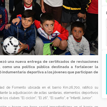
ezó una nueva entrega de certificados de revisaciones
, como una política pública destinada a fortalecer la
ó indumentaria deportiva a los jóvenes que participan de
edad de Fomento ubicada en el barrio Km.26,700, ratificó su
te la adjudicación de actas sanitarias, elementos deportivos
los clubes “El ciclón”, “El 26”, “El sueño”, e “Infantil Junior”.