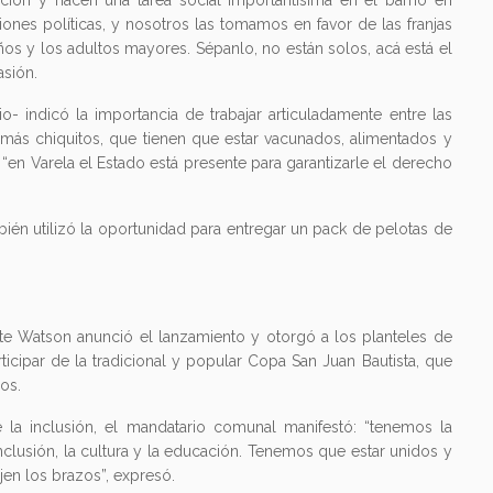
ción y hacen una tarea social importantísima en el barrio en
nes políticas, y nosotros las tomamos en favor de las franjas
s y los adultos mayores. Sépanlo, no están solos, acá está el
asión.
o- indicó la importancia de trabajar articuladamente entre las
 más chiquitos, que tienen que estar vacunados, alimentados y
“en Varela el Estado está presente para garantizarle el derecho
bién utilizó la oportunidad para entregar un pack de pelotas de
ente Watson anunció el lanzamiento y otorgó a los planteles de
ticipar de la tradicional y popular Copa San Juan Bautista, que
os.
e la inclusión, el mandatario comunal manifestó: “tenemos la
 inclusión, la cultura y la educación. Tenemos que estar unidos y
en los brazos”, expresó.