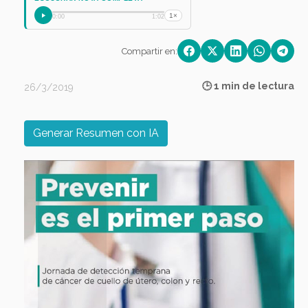
1×
0:00
1:02
Compartir en:
🕒 1 min de lectura
26/3/2019
Generar Resumen con IA