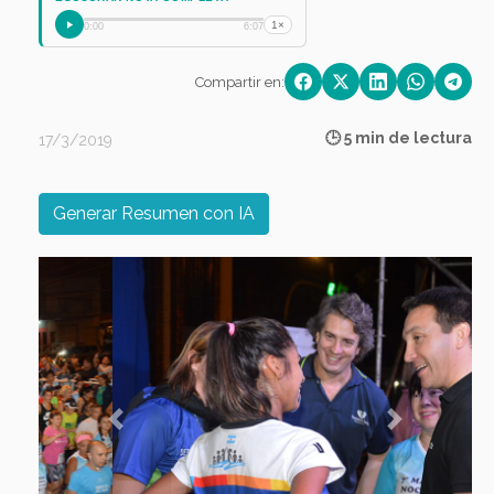
1×
0:00
6:07
Compartir en:
🕒 5 min de lectura
17/3/2019
Generar Resumen con IA
Previous
Next