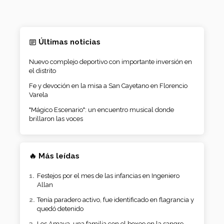
Últimas noticias
Nuevo complejo deportivo con importante inversión en
el distrito
Fe y devoción en la misa a San Cayetano en Florencio
Varela
"Mágico Escenario": un encuentro musical donde
brillaron las voces
🔥 Más leídas
Festejos por el mes de las infancias en Ingeniero
Allan
Tenía paradero activo, fue identificado en flagrancia y
quedó detenido
Los Amaya, una familia con el boxeo en la sangre