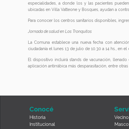
especialidades, a donde los y las pacientes pueden 
ubicadas en Villa Vatteone y Bosques, ayudan a contra
Para conocer los centros sanitarios disponibles, ingre
Jornada de salud en Los Tronquitos
La Comuna establece una nueva fecha con atención s
ciudadanía el lunes 13 de julio de 10.30 a 14 hs., en el
El dispositivo incluirá stands de vacunación, llenado 
aplicación antirrábica más desparasitación, entre otras
Conocé
Serv
Historia
Vecino
Institucional
Masco