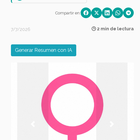
Compartir en:
🕒 2 min de lectura
7/7/2026
Generar Resumen con IA
Previous
Next