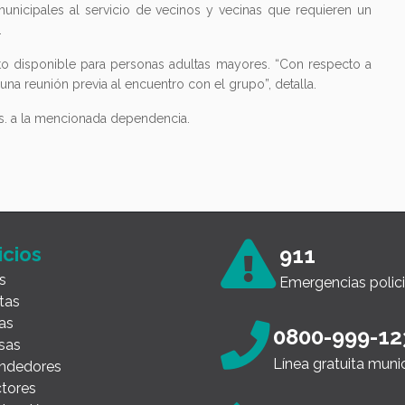
 municipales al servicio de vecinos y vecinas que requieren un
.
nto disponible para personas adultas mayores. “Con respecto a
una reunión previa al encuentro con el grupo”, detalla.
 hs. a la mencionada dependencia.
icios
911
s
Emergencias polici
tas
as
0800-999-12
sas
Línea gratuita muni
ndedores
tores