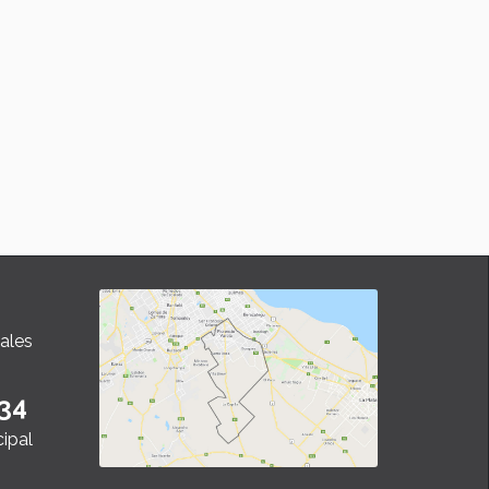
ales
34
cipal