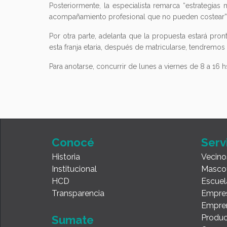
Posteriormente, la especialista remarca “estrategias
acompañamiento profesional que no pueden costear”
Por otra parte, adelanta que la propuesta estará pro
esta franja etaria, después de matricularse, tendremos 
Para anotarse, concurrir de lunes a viernes de 8 a 16
Conocé
Serv
Historia
Vecino
Institucional
Masco
HCD
Escuel
Transparencia
Empre
Empre
Produc
Sumate