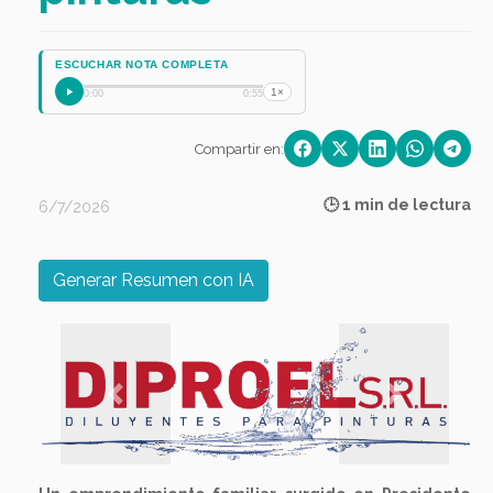
ESCUCHAR NOTA COMPLETA
1×
0:00
0:55
Compartir en:
🕒 1 min de lectura
6/7/2026
Generar Resumen con IA
Previous
Next