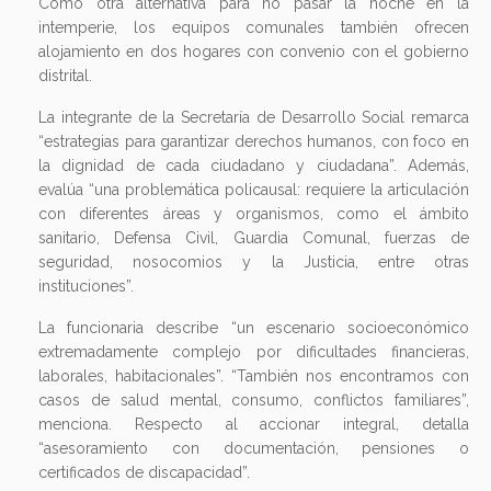
con la posibilidad de dormir bajo techo, ducharse y recibir
un plato de comida caliente”.
Como otra alternativa para no pasar la noche en la
intemperie, los equipos comunales también ofrecen
alojamiento en dos hogares con convenio con el gobierno
distrital.
La integrante de la Secretaría de Desarrollo Social remarca
“estrategias para garantizar derechos humanos, con foco en
la dignidad de cada ciudadano y ciudadana”. Además,
evalúa “una problemática policausal: requiere la articulación
con diferentes áreas y organismos, como el ámbito
sanitario, Defensa Civil, Guardia Comunal, fuerzas de
seguridad, nosocomios y la Justicia, entre otras
instituciones”.
La funcionaria describe “un escenario socioeconómico
extremadamente complejo por dificultades financieras,
laborales, habitacionales”. “También nos encontramos con
casos de salud mental, consumo, conflictos familiares”,