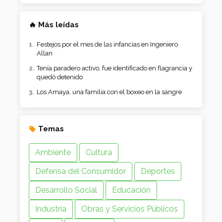
interceptaron y tenían estupefacientes
Las raíces unieron a Florencio Varela en la 32ª Fiesta de
la Pachamama
🔥 Más leídas
Festejos por el mes de las infancias en Ingeniero
Allan
Tenía paradero activo, fue identificado en flagrancia y
quedó detenido
Los Amaya, una familia con el boxeo en la sangre
Temas
Ambiente
Cultura
Defensa del Consumidor
Deportes