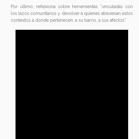
menciona. Respecto al accionar integral, detalla
“asesoramiento con documentación, pensiones o
certificados de discapacidad”.
Por último, reflexiona sobre herramientas “vinculadas con
los lazos comunitarios y devolver a quienes atraviesan estos
contextos a donde pertenecen, a su barrio, a sus afectos”.