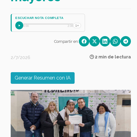
ESCUCHAR NOTA COMPLETA
1×
0:00
2:06
Compartir en:
🕒 2 min de lectura
2/7/2026
Generar Resumen con IA
Previous
Next