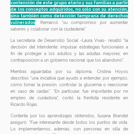
contención de este grupo etario y sus familias a partir
de los conceptos adquiridos, no solo con su atención,
sino también como detección temprana de derechos
vulnerados
”. Remarcó “su compromiso por aumentar
saberes y colaborar con la ciudadanía”.
La secretaria de Desarrollo Social -Laura Vivas- resaltó “la
decisión del Intendente: impulsar estrategias funcionales a
fin de proteger a los adultos y las adultas mayores, en
contraposición a un gobierno nacional que los abandonó”.
Mientras aguardaba por su diploma, Cristina Hoyos
describió “una iniciativa que ayudó a entender, por ejemplo,
cómo tomar la presión, controlar la glucemia o reaccionar
en caso de caídas”. “En particular, fue importante por mi
empleo de cuidadora”, contó la frentista residente en
Ricardo Rojas.
Contenta por los aprendizajes obtenidos, Susana Brandel
aseguró: “Fue interesante desde todos los puntos de vista.
Lo implementamos, además, con personas en silla de